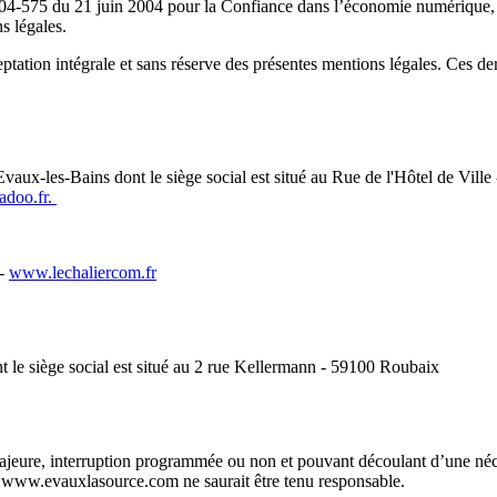
004-575 du 21 juin 2004 pour la Confiance dans l’économie numérique, di
s légales.
ptation intégrale et sans réserve des présentes mentions légales. Ces dern
vaux-les-Bains dont le siège social est situé au Rue de l'Hôtel de Vil
adoo.fr
.
 -
www.lechaliercom.fr
le siège social est situé au 2 rue Kellermann - 59100 Roubaix
e majeure, interruption programmée ou non et pouvant découlant d’une né
te www.evauxlasource.com ne saurait être tenu responsable.