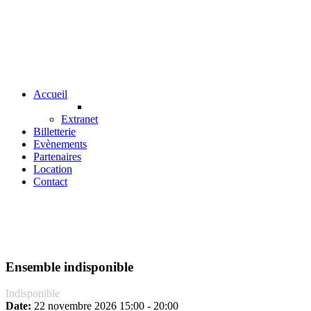
précédente
précédent
suivante
suivant
Accueil
Extranet
Billetterie
Evènements
Partenaires
Location
Contact
Ensemble indisponible
Indisponible
Date:
22 novembre 2026
15:00
-
20:00