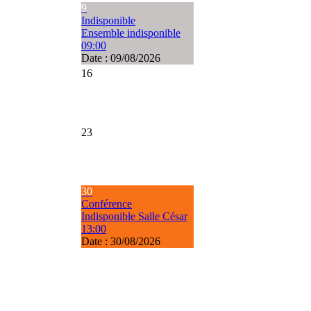
9
Indisponible
Ensemble indisponible
09:00
Date :
09/08/2026
16
23
30
Conférence
Indisponible Salle César
13:00
Date :
30/08/2026