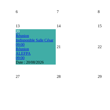
6
7
8
13
14
15
20
Réunion
Indisponible Salle César
09:00
21
22
Réunion
ALEFPA
09:00
Date :
20/08/2026
27
28
29